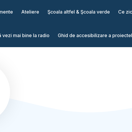
mente
Ateliere
Şcoala altfel & Şcoala verde
Ce zi
să vezi mai bine la radio
Ghid de accesibilizare a proiectel